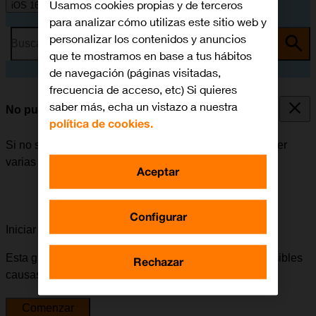
Usamos cookies propias y de terceros
iOS 16.0
para analizar cómo utilizas este sitio web y
personalizar los contenidos y anuncios
Busca por problema o tema
que te mostramos en base a tus hábitos
de navegación (páginas visitadas,
frecuencia de acceso, etc) Si quieres
saber más, echa un vistazo a nuestra
No puedo enviar ni recibir iMessages
política de cookies.
Si no se puede enviar ni recibir iMessages, puede haber
varias causas posibles al problema.
Aceptar
Configurar
Iniciar la guía para solucionar tu problema
Esta guía te va a conducir a través de una serie de posibles
Rechazar
causas y soluciones al problema.
Comenzar