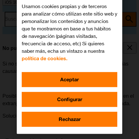
iOS 16.0
Usamos cookies propias y de terceros
para analizar cómo utilizas este sitio web y
Busca por problema o tema
personalizar los contenidos y anuncios
que te mostramos en base a tus hábitos
de navegación (páginas visitadas,
frecuencia de acceso, etc) Si quieres
No puedo enviar ni recibir MMS
saber más, echa un vistazo a nuestra
política de cookies.
Si no se puede enviar ni recibir MMS, puede haber varias
causas posibles al problema.
Aceptar
Posible causa 3 de 4:
Para poder enviar y recibir MMS en el
Configurar
extranjero, la itinerancia de datos tiene que estar activada.
Solución:
Cómo activar la itinerancia de datos.
Rechazar