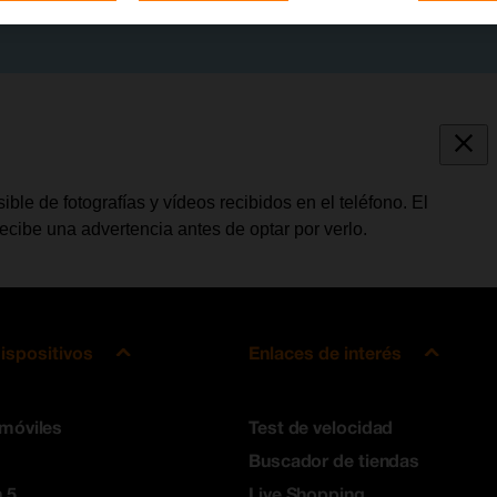
ible de fotografías y vídeos recibidos en el teléfono. El
 recibe una advertencia antes de optar por verlo.
ispositivos
Enlaces de interés
 móviles
Test de velocidad
Buscador de tiendas
 5
Live Shopping