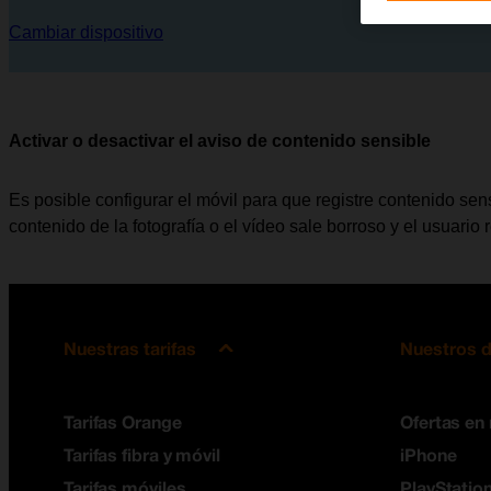
Cambiar dispositivo
Activar o desactivar el aviso de contenido sensible
Es posible configurar el móvil para que registre contenido sens
contenido de la fotografía o el vídeo sale borroso y el usuario
Nuestras tarifas
Nuestros d
Tarifas Orange
Ofertas en
Tarifas fibra y móvil
iPhone
Tarifas móviles
PlayStation