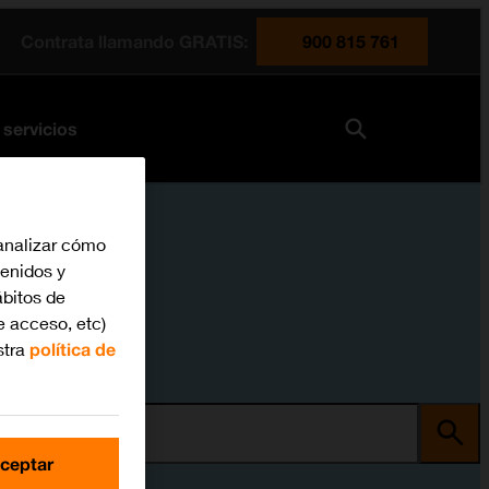
Contrata llamando GRATIS:
900 815 761
 servicios
analizar cómo
tenidos y
bitos de
e acceso, etc)
stra
política de
ma
ceptar