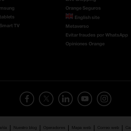
amsung
Orange Seguros
tablets
English site
 Smart TV
Metaverso
Evitar fraudes por WhatsApp
Opiniones Orange
añía
Nuestro blog
Operadores
Mapa web
Correo web
Ca