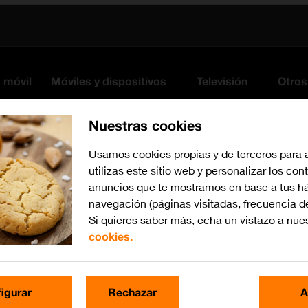
s móvil
Móviles y dispositivos
Televisión
Otros
Nuestras cookies
Usamos cookies propias y de terceros para 
utilizas este sitio web y personalizar los con
anuncios que te mostramos en base a tus há
navegación (páginas visitadas, frecuencia d
Si quieres saber más, echa un vistazo a nue
cookies.
iOS 26
Busca por problema o te
igurar
Rechazar
A