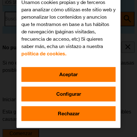
Usamos cookies propias y de terceros
iOS 18
para analizar cómo utilizas este sitio web y
personalizar los contenidos y anuncios
Busca por problema o tema
que te mostramos en base a tus hábitos
de navegación (páginas visitadas,
frecuencia de acceso, etc) Si quieres
saber más, echa un vistazo a nuestra
No puedo recibir llamadas
política de cookies.
Si no es posible recibir llamadas, puede haber varias causas
posibles al problema.
Aceptar
Configurar
Iniciar la guía para solucionar tu problema
Esta guía te va a conducir a través de una serie de posibles
Rechazar
causas y soluciones al problema.
Comenzar