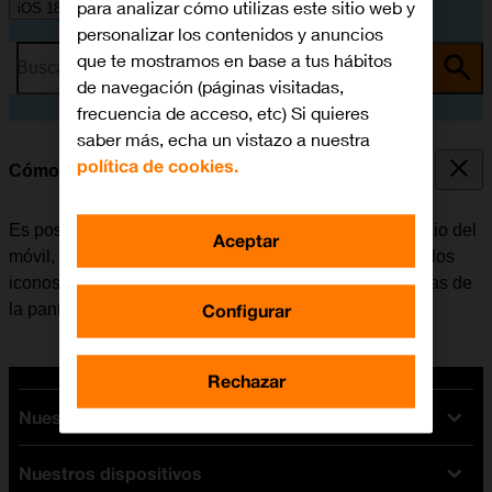
para analizar cómo utilizas este sitio web y
iOS 18
personalizar los contenidos y anuncios
que te mostramos en base a tus hábitos
Busca por problema o tema
de navegación (páginas visitadas,
frecuencia de acceso, etc) Si quieres
saber más, echa un vistazo a nuestra
política de cookies.
Cómo configurar la pantalla de inicio del móvil
Es posible personalizar el aspecto de la página de inicio del
Aceptar
móvil, por ejemplo, cambiando el tamaño y el color de los
iconos de las apps además de añadir o eliminar páginas de
Configurar
la pantalla de inicio.
Rechazar
Nuestras tarifas
Nuestros dispositivos
Tarifas Orange