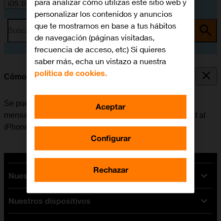
para analizar cómo utilizas este sitio web y
iOS 18
personalizar los contenidos y anuncios
que te mostramos en base a tus hábitos
Busca por problema o tema
de navegación (páginas visitadas,
frecuencia de acceso, etc) Si quieres
saber más, echa un vistazo a nuestra
política de cookies.
Cómo transferir contenido de un móvil Android
Se puede transferir contenido, por ejemplo, contactos,
Aceptar
mensajes, archivos de música, etc. de un móvil Android al
iPhone.
Configurar
Rechazar
Nuestras tarifas
Nuestros dispositivos
Tarifas Orange
Tarifas fibra y móvil