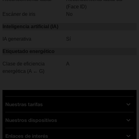
(Face ID)
Escáner de iris
No
Inteligencia artificial (IA)
IA generativa
Sí
Etiquetado energético
Clase de eficiencia
A
energética (A ← G)
Nuestras tarifas
Nuestros dispositivos
Tarifas Orange
Tarifas fibra y móvil
Enlaces de interés
Ofertas en móviles