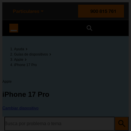
enido principal
e de la página
la cabecera
Particulares
900 815 761
Orange España
Ayuda
Guías de dispositivos
Apple
iPhone 17 Pro
Apple
iPhone 17 Pro
Cambiar dispositivo
Busca por problema o tema