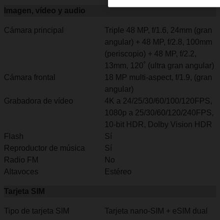
Imagen, vídeo y audio
Cámara principal
Triple 48 MP, f/1.6, 24mm (gran
angular) + 48 MP, f/2.8, 100mm
(periscopio) + 48 MP, f/2.2,
13mm, 120˚ (ultra gran angular)
Cámara frontal
18 MP multi-aspect, f/1.9, (gran
angular)
Grabadora de vídeo
4K a 24/25/30/60/100/120FPS,
1080p a 25/30/60/120/240FPS,
10-bit HDR, Dolby Vision HDR
Flash
Sí
Reproductor de música
Sí
Radio FM
No
Altavoces
Estéreo
Tarjeta SIM
Tipo de tarjeta SIM
Tarjeta nano-SIM + eSIM dual