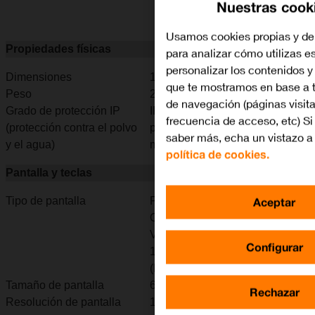
Nuestras cook
Usamos cookies propias y de
Propiedades físicas
para analizar cómo utilizas es
personalizar los contenidos 
Dimensiones
150 x 71,9 x 8,8 mm
que te mostramos en base a t
Peso
206 g
de navegación (páginas visit
Grado de protección IP
IP68 resistente al agua y al
frecuencia de acceso, etc) Si
(protección contra el polvo
polvo (hasta 6 m durante 30
saber más, echa un vistazo a
y el agua)
min)
política de cookies.
Pantalla y teclas
Aceptar
Tipo de pantalla
Pantalla táctil LTPO XDR
OLED, 120 Hz, HDR10, Dolby
Vision, 16 millones de colores,
Configurar
1000 nits (normal), 1600 nits
(HBM), 3000 nits (máx.)
Tamaño de pantalla
6,3"
Rechazar
Resolución de pantalla
1206 x 2622 píxeles