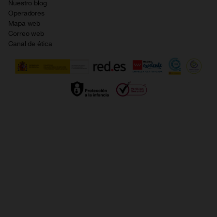
Nuestro blog
Resolución de litigios en línea
Opiniones Orange
Operadores
Política de cookies
Mapa web
Correo web
Política de privacidad
Canal de ética
Calidad de servicio
Gestionar UTIQ