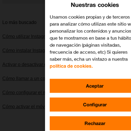
Nuestras cookies
Diapositiva 1 de 5. Apple iPhone 6s - DarkGray - imagen 1
Usamos cookies propias y de terceros
Lo más buscado
para analizar cómo utilizas este sitio 
personalizar los contenidos y anuncio
Cómo utilizar Instagram
que te mostramos en base a tus hábit
de navegación (páginas visitadas,
Cómo instalar Instagram
frecuencia de acceso, etc) Si quieres
saber más, echa un vistazo a nuestra
Activar o desactivar el uso del código de seguridad
política de cookies.
Cómo llamar a un contacto de la guía
Aceptar
Cómo configurar el móvil para SMS
Configurar
Cómo activar el móvil
Rechazar