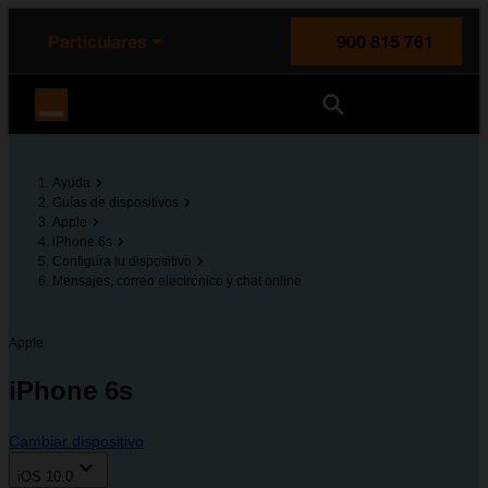
enido principal
e de la página
la cabecera
Particulares
900 815 761
Orange España
Ayuda
Guías de dispositivos
Apple
iPhone 6s
Configura tu dispositivo
Mensajes, correo electrónico y chat online
Apple
iPhone 6s
Cambiar dispositivo
iOS 10.0