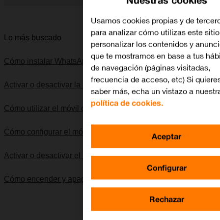
Diapositiva 1 de 5. Apple iPhone 7 - Black - imagen 1
Usamos cookies propias y de tercer
para analizar cómo utilizas este siti
Lo más buscado
personalizar los contenidos y anunc
que te mostramos en base a tus háb
Cómo instalar WhatsApp Messenger
de navegación (páginas visitadas,
frecuencia de acceso, etc) Si quiere
Activar o desactivar la identificación de llamadas
saber más, echa un vistazo a nuestr
política de cookies.
Cómo utilizar el móvil como punto de acceso personal
Cómo configurar el móvil para internet
Aceptar
Activar o desactivar el uso del código PIN
Configurar
Cómo encender y apagar el móvil
Rechazar