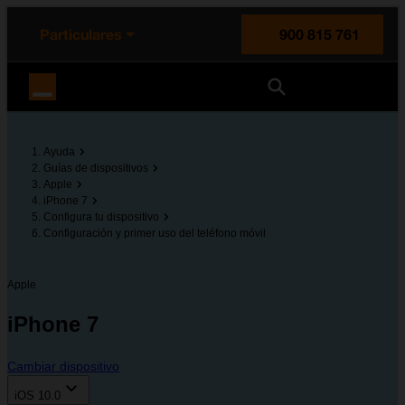
enido principal
e de la página
la cabecera
Particulares
900 815 761
Orange España
Ayuda
Guías de dispositivos
Apple
iPhone 7
Configura tu dispositivo
Configuración y primer uso del teléfono móvil
Apple
iPhone 7
Cambiar dispositivo
iOS 10.0