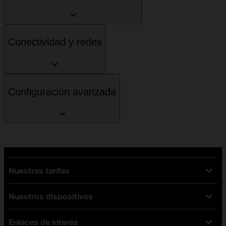
Conectividad y redes
Configuración avanzada
Nuestras tarifas
Nuestros dispositivos
Tarifas Orange
Tarifas fibra y móvil
Enlaces de interés
Ofertas en móviles