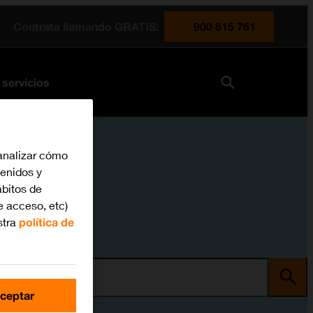
Contrata llamando GRATIS:
900 815 761
 servicios
analizar cómo
tenidos y
bitos de
e acceso, etc)
stra
política de
ma
ceptar