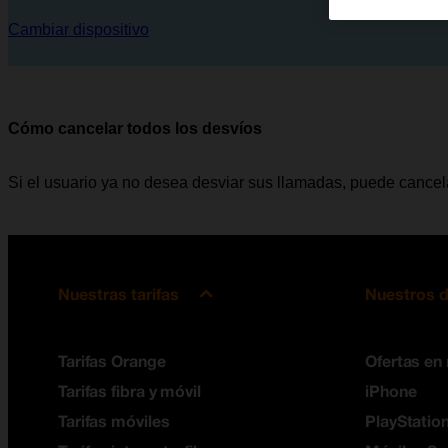
Cambiar dispositivo
Cómo cancelar todos los desvíos
Si el usuario ya no desea desviar sus llamadas, puede cancela
Nuestras tarifas
Nuestros d
Tarifas Orange
Ofertas en
Tarifas fibra y móvil
iPhone
Tarifas móviles
PlayStation