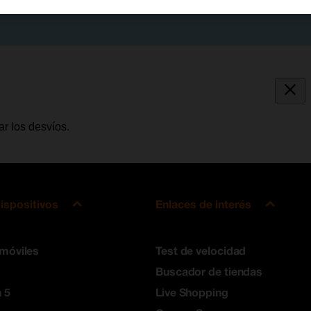
r los desvíos.
ispositivos
Enlaces de interés
 móviles
Test de velocidad
Buscador de tiendas
 5
Live Shopping