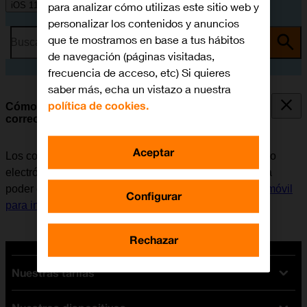
para analizar cómo utilizas este sitio web y
iOS 11.0
personalizar los contenidos y anuncios
que te mostramos en base a tus hábitos
Busca por problema o tema
de navegación (páginas visitadas,
frecuencia de acceso, etc) Si quieres
saber más, echa un vistazo a nuestra
política de cookies.
Cómo copiar contactos de RRSS y cuentas de
correo
Aceptar
Los contactos de las redes sociales y cuentas de correo
electrónico se pueden copiar en la guía del móvil. Para
poder copiar los contactos, es necesario
configurar el móvil
Configurar
para internet
.
Rechazar
Nuestras tarifas