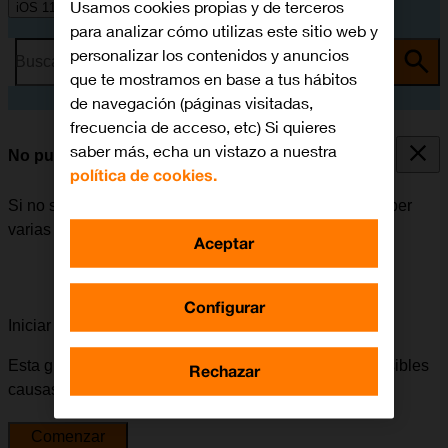
Usamos cookies propias y de terceros
iOS 11.0
para analizar cómo utilizas este sitio web y
personalizar los contenidos y anuncios
Busca por problema o tema
que te mostramos en base a tus hábitos
de navegación (páginas visitadas,
frecuencia de acceso, etc) Si quieres
saber más, echa un vistazo a nuestra
No puedo instalar una app
política de cookies.
Si no se puede instalar una app en el móvil, puede haber
varias causas posibles al problema.
Aceptar
Configurar
Iniciar la guía para solucionar tu problema
Esta guía te va a conducir a través de una serie de posibles
Rechazar
causas y soluciones al problema.
Comenzar