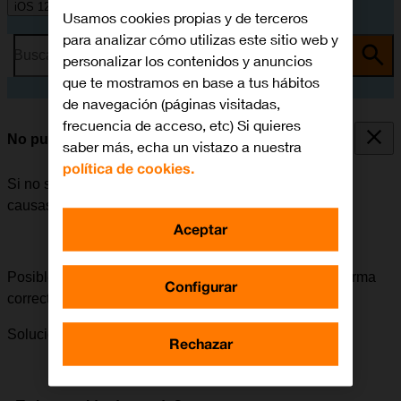
iOS 12.0
Usamos cookies propias y de terceros
para analizar cómo utilizas este sitio web y
Busca por problema o tema
personalizar los contenidos y anuncios
que te mostramos en base a tus hábitos
de navegación (páginas visitadas,
frecuencia de acceso, etc) Si quieres
No puedo encender mi móvil
saber más, echa un vistazo a nuestra
política de cookies.
Si no se puede encender el móvil, puede haber varias
causas posibles al problema.
Aceptar
Posible causa 2 de 2:
El móvil se debe encender de forma
Configurar
correcta.
Solución:
Cómo encender el móvil.
Rechazar