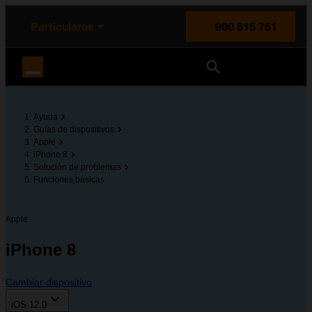
enido principal
e de la página
la cabecera
Particulares
900 815 761
Orange España
Ayuda
Guías de dispositivos
Apple
iPhone 8
Solución de problemas
Funciones básicas
Apple
iPhone 8
Cambiar dispositivo
iOS 12.0