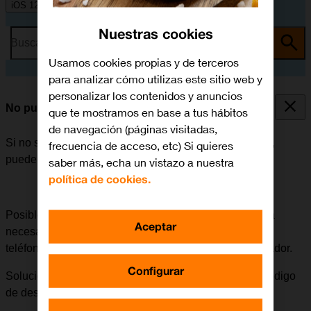
iOS 12.0
Nuestras cookies
Busca por problema o tema
Usamos cookies propias y de terceros
para analizar cómo utilizas este sitio web y
personalizar los contenidos y anuncios
No puedo iniciar mi móvil
que te mostramos en base a tus hábitos
de navegación (páginas visitadas,
Si no se puede iniciar el móvil después de encenderlo,
frecuencia de acceso, etc) Si quieres
puede haber varias causas al problema.
saber más, echa un vistazo a nuestra
política de cookies.
Posible causa 4 de 6:
Si el móvil no está liberado, será
Aceptar
necesario eliminar el bloqueo de operador para que el
teléfono se pueda utilizar con las tarjetas de otro operador.
Configurar
Solución:
Contactar con el operador para obtener el código
de desbloqueo.