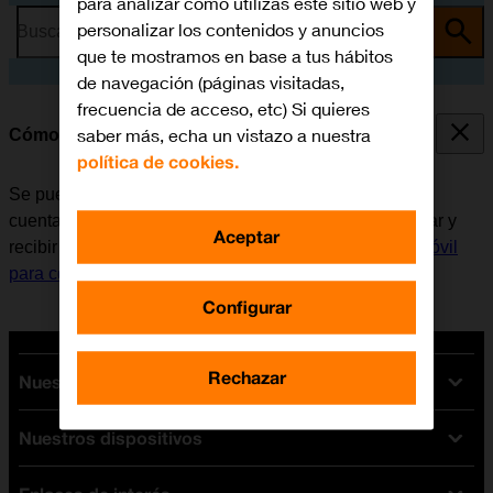
para analizar cómo utilizas este sitio web y
personalizar los contenidos y anuncios
Busca por problema o tema
que te mostramos en base a tus hábitos
de navegación (páginas visitadas,
frecuencia de acceso, etc) Si quieres
saber más, echa un vistazo a nuestra
Cómo escribir y enviar correo electrónico
política de cookies.
Se puede enviar y recibir correo electrónico desde las
cuentas de correo electrónico del móvil. Antes de enviar y
Aceptar
recibir correo electrónico, es necesario
configurar el móvil
para correo electrónico
.
Configurar
Rechazar
Nuestras tarifas
Nuestros dispositivos
Tarifas Orange
Tarifas fibra y móvil