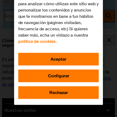
iOS 13.1
para analizar cómo utilizas este sitio web y
personalizar los contenidos y anuncios
que te mostramos en base a tus hábitos
Busca por problema o tema
de navegación (páginas visitadas,
frecuencia de acceso, etc) Si quieres
saber más, echa un vistazo a nuestra
Cómo restaurar contenido de una copia de
política de cookies.
seguridad en iCloud
Aceptar
Es posible restaurar contenido anterior de una copia de
seguridad en iCloud cuando el móvil se activa antes de
utilizarlo por primera vez y cuando se restablece. Antes de
Configurar
poder restaurar el contenido, es necesario
hacer una copia
de seguridad de la memoria en iCloud
.
Rechazar
Nuestras tarifas