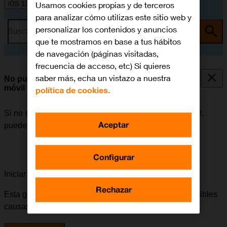
Usamos cookies propias y de terceros
iOS 13.1
para analizar cómo utilizas este sitio web y
personalizar los contenidos y anuncios
Busca por problema o tema
que te mostramos en base a tus hábitos
de navegación (páginas visitadas,
frecuencia de acceso, etc) Si quieres
saber más, echa un vistazo a nuestra
No puedo utilizar la conexión de internet de mi
móvil
política de cookies.
Si no se puede utilizar la conexión de internet del móvil,
Aceptar
puede haber varias causas posibles al problema.
Configurar
Iniciar la guía para solucionar tu problema
Rechazar
Esta guía te va a conducir a través de una serie de posibles
causas y soluciones al problema.