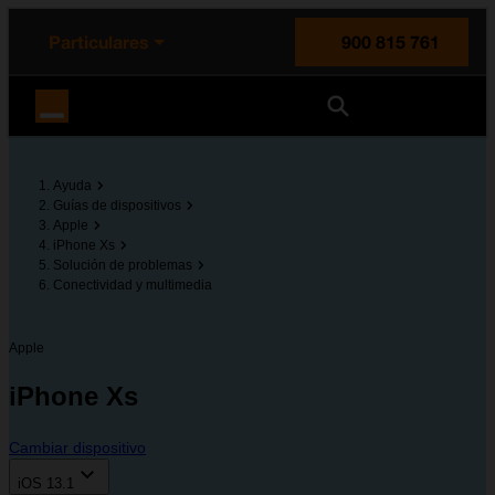
enido principal
e de la página
la cabecera
Particulares
900 815 761
Orange España
Ayuda
Guías de dispositivos
Apple
iPhone Xs
Solución de problemas
Conectividad y multimedia
Apple
iPhone Xs
Cambiar dispositivo
iOS 13.1