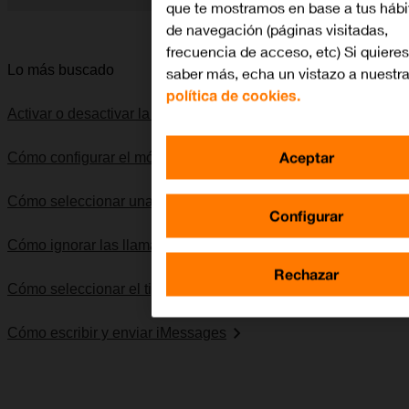
que te mostramos en base a tus hábi
Diapositiva 1 de 5. Apple iPhone Xs - Black - imagen 1
de navegación (páginas visitadas,
frecuencia de acceso, etc) Si quieres
Lo más buscado
saber más, echa un vistazo a nuestr
política de cookies.
Activar o desactivar la itinerancia de datos
Aceptar
Cómo configurar el móvil para internet
Cómo seleccionar una red
Configurar
Cómo ignorar las llamadas de números desconocidos
Rechazar
Cómo seleccionar el tipo de red
Cómo escribir y enviar iMessages