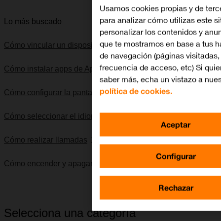
Usamos cookies propias y de terc
para analizar cómo utilizas este si
Lo más buscado
personalizar los contenidos y anu
que te mostramos en base a tus h
Cómo vincular un dispositivo Bluetooth al Apple Watch
de navegación (páginas visitadas,
frecuencia de acceso, etc) Si quie
Cómo instalar apps de App Store en el Apple Watch
saber más, echa un vistazo a nues
política de cookies.
Cómo configurar la pantalla del Apple Watch
Cómo seleccionar el idioma
Aceptar
Cómo realizar llamadas
Configurar
Cómo encender y apagar el Apple Watch
Rechazar
Selecciona una categoría