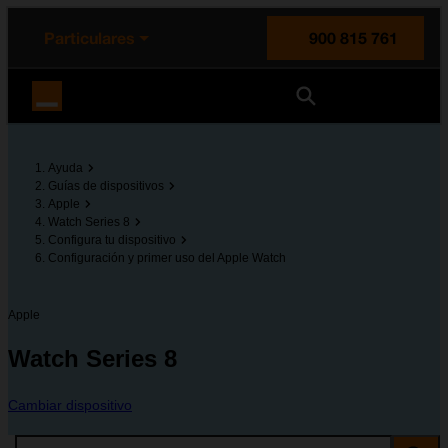
enido principal
e de la página
la cabecera
Particulares
900 815 761
Orange España
Ayuda
Guías de dispositivos
Apple
Watch Series 8
Configura tu dispositivo
Configuración y primer uso del Apple Watch
Apple
Watch Series 8
Cambiar dispositivo