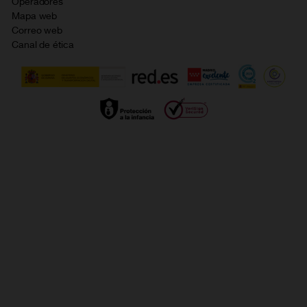
Opiniones Orange
Operadores
Política de cookies
Mapa web
Correo web
Política de privacidad
Canal de ética
Calidad de servicio
Gestionar UTIQ