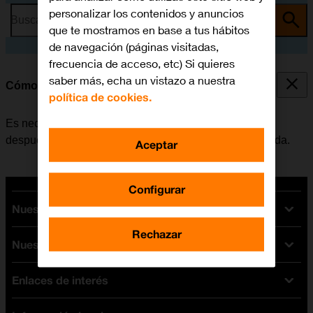
personalizar los contenidos y anuncios
Busca por problema o tema
que te mostramos en base a tus hábitos
de navegación (páginas visitadas,
frecuencia de acceso, etc) Si quieres
saber más, echa un vistazo a nuestra
Cómo activar el Apple Watch
política de cookies.
Es necesario activar el Apple Watch por primera vez y
después de restablecer su configuración predeterminada.
Aceptar
Configurar
Nuestras tarifas
Rechazar
Nuestros dispositivos
Tarifas Orange
Tarifas fibra y móvil
Enlaces de interés
Ofertas en móviles
Tarifas móviles
iPhone
Tarifas internet y fibra