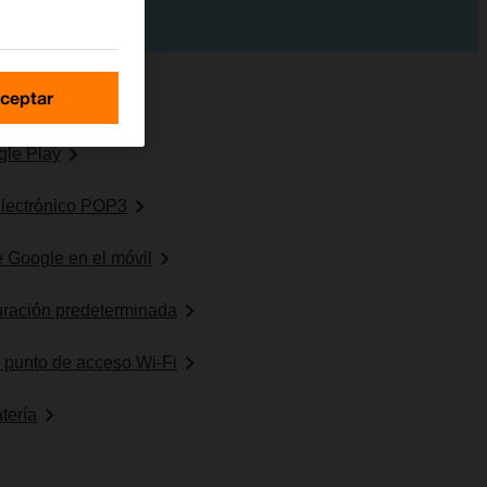
ceptar
gle Play
electrónico POP3
 Google en el móvil
uración predeterminada
o punto de acceso Wi-Fi
tería