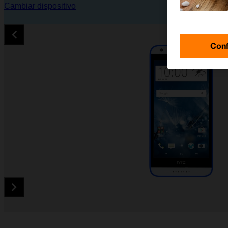
Cambiar dispositivo
Conf
Diapositiva 1 de 5. HTC Desire 620 - White - imagen 1