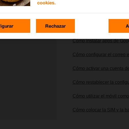
cookies.
Lo más buscado
igurar
Rechazar
A
Cómo instalar apps de Goo
Cómo configurar el correo 
Cómo activar una cuenta de
Cómo restablecer la config
Cómo utilizar el móvil com
Cómo colocar la SIM y la ba