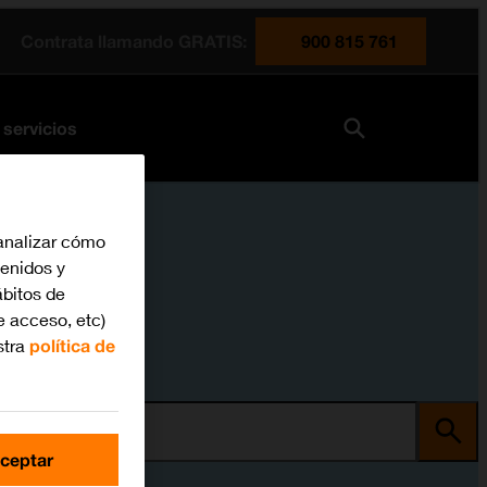
Contrata llamando GRATIS:
900 815 761
 servicios
analizar cómo
tenidos y
bitos de
e acceso, etc)
stra
política de
ma
ceptar