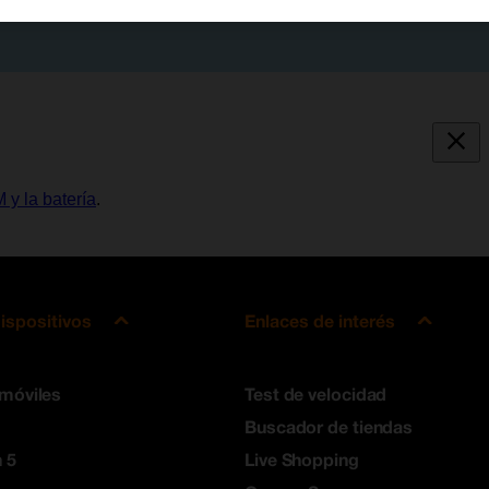
M y la batería
.
ispositivos
Enlaces de interés
 móviles
Test de velocidad
Buscador de tiendas
 5
Live Shopping