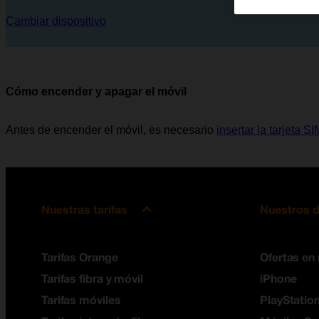
Cambiar dispositivo
Cómo encender y apagar el móvil
Antes de encender el móvil, es necesario
insertar la tarjeta SI
Nuestras tarifas
Nuestros d
Tarifas Orange
Ofertas en
Tarifas fibra y móvil
iPhone
Tarifas móviles
PlayStation