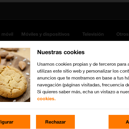
s móvil
Móviles y dispositivos
Televisión
Otros
Nuestras cookies
Usamos cookies propias y de terceros para 
utilizas este sitio web y personalizar los con
anuncios que te mostramos en base a tus há
navegación (páginas visitadas, frecuencia d
Si quieres saber más, echa un vistazo a nue
cookies.
Busca por problema o te
igurar
Rechazar
A