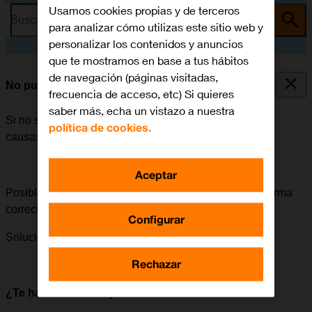
Usamos cookies propias y de terceros
Busca por problema o tema
para analizar cómo utilizas este sitio web y
personalizar los contenidos y anuncios
que te mostramos en base a tus hábitos
de navegación (páginas visitadas,
No puedo encender mi móvil
frecuencia de acceso, etc) Si quieres
saber más, echa un vistazo a nuestra
Si no se puede encender el móvil, puede haber varias
política de cookies.
causas posibles al problema.
Aceptar
Posible causa 3 de 4:
El móvil se debe encender de forma
correcta.
Configurar
Solución:
Cómo encender el móvil.
Rechazar
¿Te ha servido de ayuda?