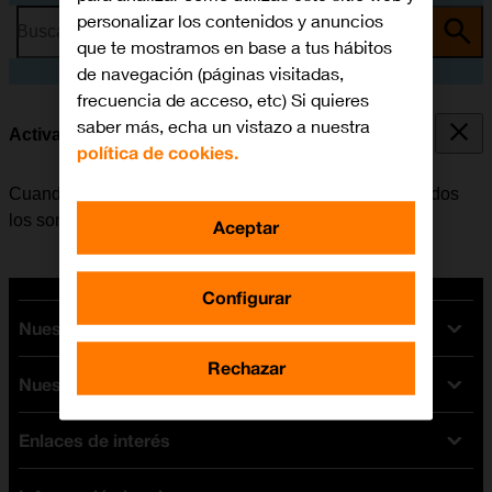
personalizar los contenidos y anuncios
Busca por problema o tema
que te mostramos en base a tus hábitos
de navegación (páginas visitadas,
frecuencia de acceso, etc) Si quieres
saber más, echa un vistazo a nuestra
Activar o desactivar el modo silencioso
política de cookies.
Cuando se activa el modo silencioso, se desactivan todos
los sonidos del móvil.
Aceptar
Configurar
Nuestras tarifas
Rechazar
Nuestros dispositivos
Tarifas Orange
Tarifas fibra y móvil
Enlaces de interés
Ofertas en móviles
Tarifas móviles
iPhone
Tarifas internet y fibra