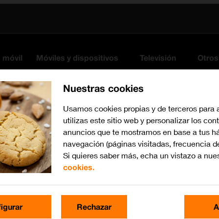
s móvil
Móviles y dispositivos
Televisión
Otros
Nuestras cookies
Usamos cookies propias y de terceros para 
utilizas este sitio web y personalizar los con
anuncios que te mostramos en base a tus há
navegación (páginas visitadas, frecuencia d
Si quieres saber más, echa un vistazo a nue
cookies.
Busca por problema o te
igurar
Rechazar
A