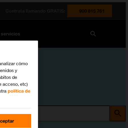
Contrata llamando GRATIS:
900 815 761
 servicios
analizar cómo
tenidos y
bitos de
e acceso, etc)
stra
política de
ma
ceptar