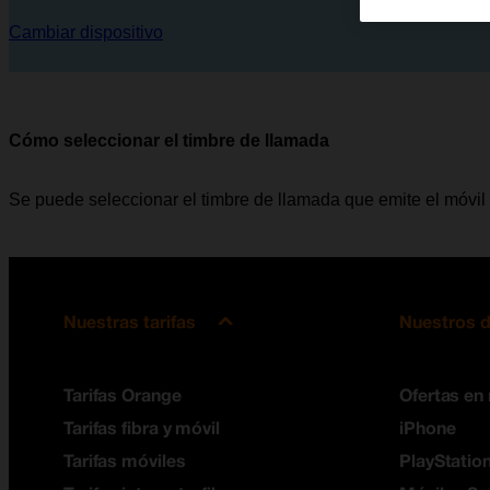
Cambiar dispositivo
Cómo seleccionar el timbre de llamada
Se puede seleccionar el timbre de llamada que emite el móvil 
Nuestras tarifas
Nuestros d
Tarifas Orange
Ofertas en
Tarifas fibra y móvil
iPhone
Tarifas móviles
PlayStation