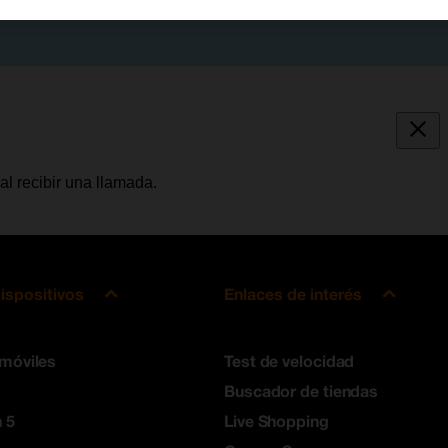
al recibir una llamada.
ispositivos
Enlaces de interés
 móviles
Test de velocidad
Buscador de tiendas
 5
Live Shopping