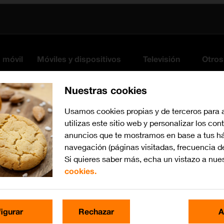
s móvil
Móviles y dispositivos
Televisión
Otros
Nuestras cookies
Usamos cookies propias y de terceros para 
utilizas este sitio web y personalizar los con
anuncios que te mostramos en base a tus há
navegación (páginas visitadas, frecuencia d
Si quieres saber más, echa un vistazo a nue
cookies.
Busca por problema o te
igurar
Rechazar
A