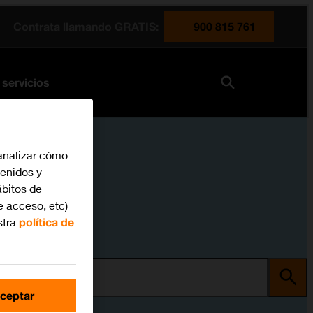
Contrata llamando GRATIS:
900 815 761
 servicios
analizar cómo
tenidos y
bitos de
e acceso, etc)
stra
política de
ma
ceptar