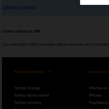
Cambiar dispositivo
Cómo colocar la SIM
Con una tarjeta SIM se pueden utilizar servicios de la red mó
Nuestras tarifas
Nuestros d
Tarifas Orange
Ofertas en
Tarifas fibra y móvil
iPhone
Tarifas móviles
PlayStation