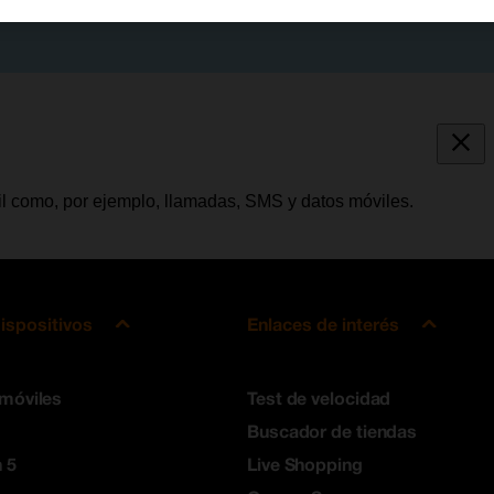
vil como, por ejemplo, llamadas, SMS y datos móviles.
ispositivos
Enlaces de interés
 móviles
Test de velocidad
Buscador de tiendas
 5
Live Shopping