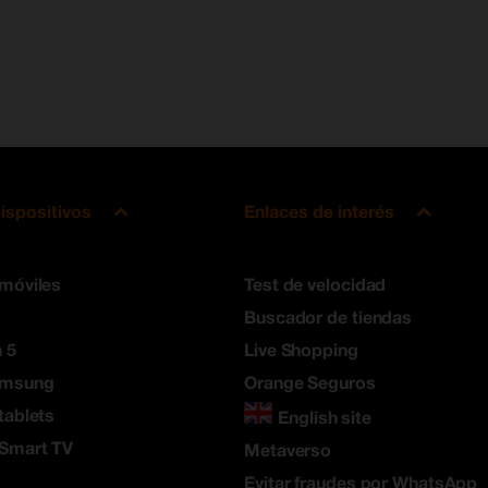
ispositivos
Enlaces de interés
 móviles
Test de velocidad
Buscador de tiendas
 5
Live Shopping
amsung
Orange Seguros
tablets
English site
 Smart TV
Metaverso
Evitar fraudes por WhatsApp