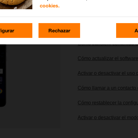
cookies.
Lo más buscado
igurar
Rechazar
A
Cómo transferir contenido d
Cómo actualizar el software
Activar o desactivar el uso
Cómo llamar a un contacto 
Cómo restablecer la config
Activar o desactivar el mod