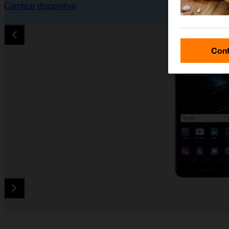
Cambiar dispositivo
Conf
Diapositiva 1 de 5. Huawei P10 Lite - Black - imagen 1