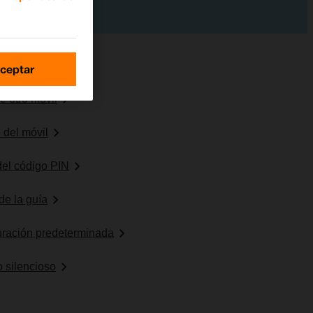
ceptar
e otro móvil
 del móvil
 del código PIN
de la guía
uración predeterminada
o silencioso