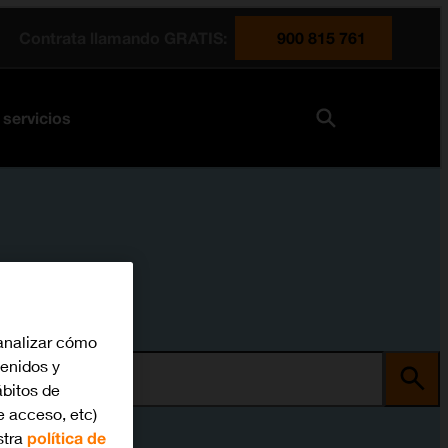
Contrata llamando GRATIS:
900 815 761
 servicios
analizar cómo
tenidos y
ma
bitos de
e acceso, etc)
stra
política de