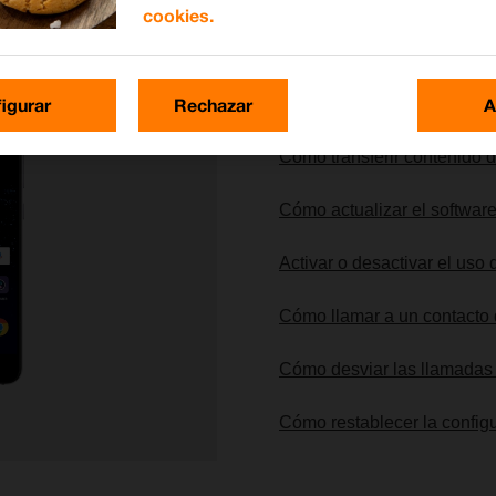
cookies.
Lo más buscado
igurar
Rechazar
A
Cómo transferir contenido d
Cómo actualizar el software
Activar o desactivar el uso
Cómo llamar a un contacto 
Cómo desviar las llamadas 
Cómo restablecer la config