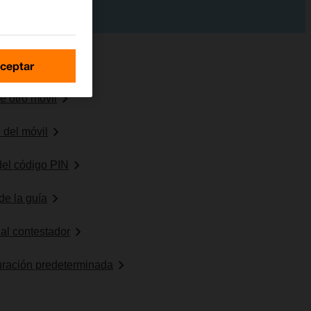
ceptar
e otro móvil
 del móvil
 del código PIN
de la guía
al contestador
uración predeterminada