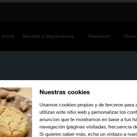
s móvil
Móviles y dispositivos
Televisión
Otros
Nuestras cookies
Usamos cookies propias y de terceros para 
utilizas este sitio web y personalizar los con
Busca por problema o te
anuncios que te mostramos en base a tus há
navegación (páginas visitadas, frecuencia d
Si quieres saber más, echa un vistazo a nue