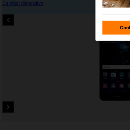
Cambiar dispositivo
Conf
Diapositiva 1 de 5. Huawei P10 Lite - Black - imagen 1