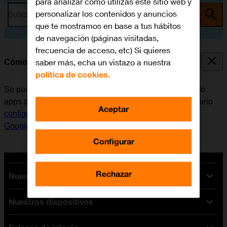
para analizar cómo utilizas este sitio web y
personalizar los contenidos y anuncios
Busca por problema o tema
que te mostramos en base a tus hábitos
de navegación (páginas visitadas,
frecuencia de acceso, etc) Si quieres
saber más, echa un vistazo a nuestra
Cómo instalar apps de Google Play
política de cookies.
Se pueden añadir nuevas funciones al móvil, instalando
apps de Google Play. Antes de instalar apps, es necesario
Aceptar
configurar el móvil para internet
y
activar la cuenta de
Google en el móvil
.
Configurar
Rechazar
Nuestras tarifas
Nuestros dispositivos
Tarifas Orange
Tarifas fibra y móvil