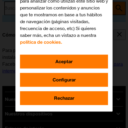
para analizar cómo utilizas este sitio web y
personalizar los contenidos y anuncios
Busca por problema o tema
que te mostramos en base a tus hábitos
de navegación (páginas visitadas,
frecuencia de acceso, etc) Si quieres
saber más, echa un vistazo a nuestra
Cómo instalar Facebook Messenger
política de cookies.
Para poder utilizar Facebook Messenger, es necesario
instalar esta aplicación en el móvil. Antes de instalar
Aceptar
Facebook Messenger, es necesario
configurar el móvil para
internet
y
activar la cuenta de usuario en el móvil
.
Configurar
Rechazar
Nuestras tarifas
Nuestros dispositivos
Tarifas Orange
Tarifas fibra y móvil