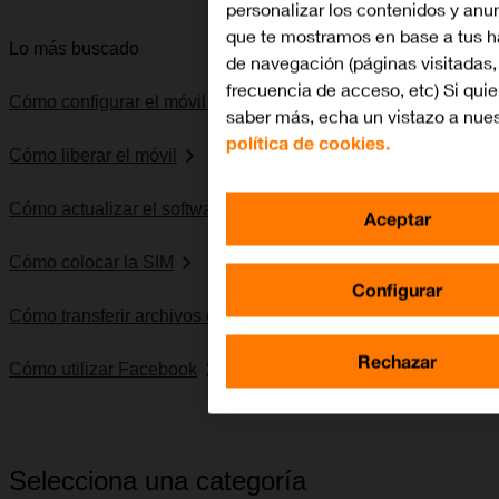
personalizar los contenidos y anu
que te mostramos en base a tus h
Lo más buscado
de navegación (páginas visitadas,
frecuencia de acceso, etc) Si quie
Cómo configurar el móvil para internet
saber más, echa un vistazo a nues
política de cookies.
Cómo liberar el móvil
Cómo actualizar el software del móvil
Aceptar
Cómo colocar la SIM
Configurar
Cómo transferir archivos entre el ordenador y el móvil
Rechazar
Cómo utilizar Facebook
Selecciona una categoría