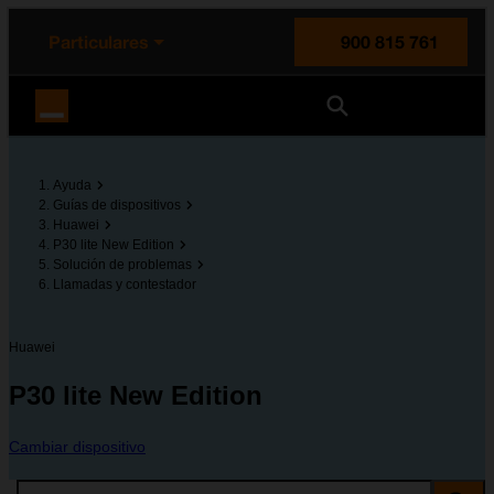
enido principal
e de la página
la cabecera
Particulares
900 815 761
Orange España
Ayuda
Guías de dispositivos
Huawei
P30 lite New Edition
Solución de problemas
Llamadas y contestador
Huawei
P30 lite New Edition
Cambiar dispositivo