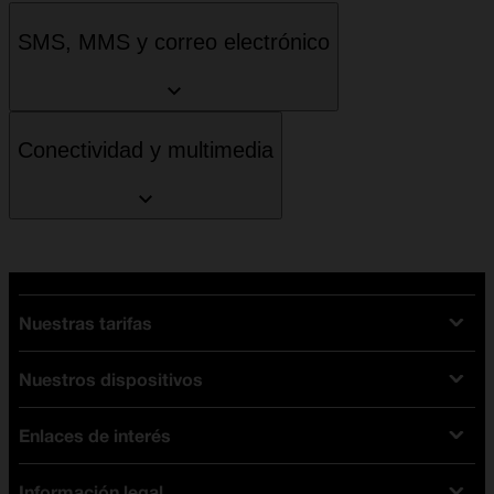
SMS, MMS y correo electrónico
Conectividad y multimedia
Nuestras tarifas
Nuestros dispositivos
Tarifas Orange
Tarifas fibra y móvil
Enlaces de interés
Ofertas en móviles
Tarifas móviles
iPhone
Tarifas internet y fibra
Información legal
Test de velocidad