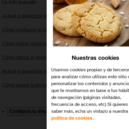
Lo más buscado
Activar o desactivar el modo de avión
Cómo configurar el móvil para MMS
Cómo copiar contactos de RRSS y cuentas de correo
Nuestras cookies
Cómo utilizar el móvil como punto de acceso Wi-Fi
Usamos cookies propias y de tercero
Activar o desactivar el modo silencioso
para analizar cómo utilizas este sitio
personalizar los contenidos y anunci
Cómo ajustar la fecha y la hora
que te mostramos en base a tus hábi
de navegación (páginas visitadas,
frecuencia de acceso, etc) Si quieres
saber más, echa un vistazo a nuestra
Configura tu dispositivo
Solución de problemas
Esp
política de cookies.