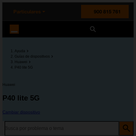
enido principal
e de la página
la cabecera
Particulares
900 815 761
Orange España
Ayuda
Guías de dispositivos
Huawei
P40 lite 5G
Huawei
P40 lite 5G
Cambiar dispositivo
Busca por problema o tema