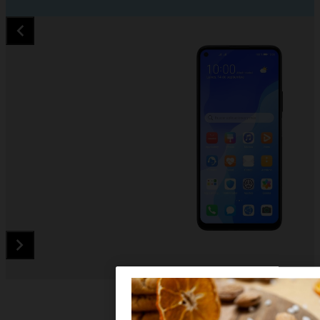
Diapositiva 1 de 5. Huawei P40 lite 5G - MidnightBlue - image