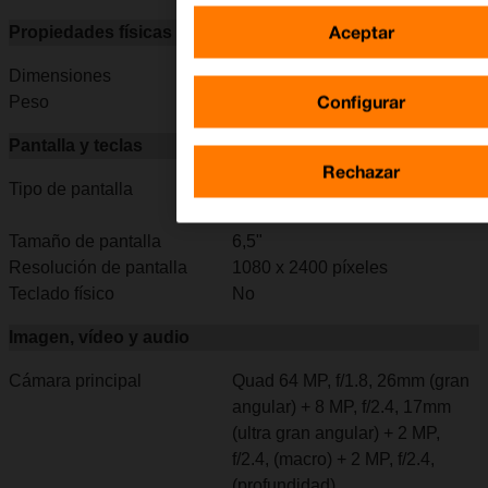
Aceptar
Propiedades físicas
Dimensiones
162,3 x 75 x 8,6 mm
Configurar
Peso
189 g
Pantalla y teclas
Rechazar
Tipo de pantalla
Pantalla táctil LTPS IPS LCD,
16 millones de colores
Tamaño de pantalla
6,5"
Resolución de pantalla
1080 x 2400 píxeles
Teclado físico
No
Imagen, vídeo y audio
Cámara principal
Quad 64 MP, f/1.8, 26mm (gran
angular) + 8 MP, f/2.4, 17mm
(ultra gran angular) + 2 MP,
f/2.4, (macro) + 2 MP, f/2.4,
(profundidad)