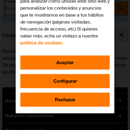
para analizar cómo utilizas este sitio web y
personalizar los contenidos y anuncios
Busca por problema o tema
que te mostramos en base a tus hábitos
de navegación (páginas visitadas,
frecuencia de acceso, etc) Si quieres
saber más, echa un vistazo a nuestra
Cómo ahorrar batería
política de cookies.
Algunas funciones del móvil consumen mucha batería,
reduciendo así la autonomía del teléfono considerablemente.
Aceptar
Se puede reducir el consumo de energía, activando el modo
de ahorro de batería.
Configurar
Rechazar
Nuestras tarifas
Nuestros dispositivos
Tarifas Orange
Tarifas fibra y móvil