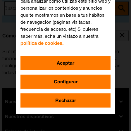
para analizar cómo utilizas este sitio web y
personalizar los contenidos y anuncios
Busca por problema o tema
que te mostramos en base a tus hábitos
de navegación (páginas visitadas,
frecuencia de acceso, etc) Si quieres
saber más, echa un vistazo a nuestra
Cómo restablecer la configuración predeterminada
política de cookies.
Si el móvil reacciona lentamente o de alguna manera no
funciona bien, en algunos casos ayuda el restablecer la
Aceptar
configuración predeterminada. De esta manera se borran
todas las configuraciones creadas en el móvil.
Configurar
Rechazar
Nuestras tarifas
Nuestros dispositivos
Tarifas Orange
Tarifas fibra y móvil