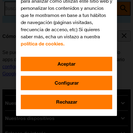
para analizar cómo utilizas este sitio web y
personalizar los contenidos y anuncios
Busca por problema o tema
que te mostramos en base a tus hábitos
de navegación (páginas visitadas,
frecuencia de acceso, etc) Si quieres
saber más, echa un vistazo a nuestra
Cómo instalar apps de Google Play
política de cookies.
Se pueden añadir nuevas funciones al móvil, instalando
apps de Google Play. Antes de instalar apps, es necesario
Aceptar
configurar el móvil para internet
y
activar la cuenta de
Google en el móvil
.
Configurar
Rechazar
Nuestras tarifas
Nuestros dispositivos
Tarifas Orange
Tarifas fibra y móvil