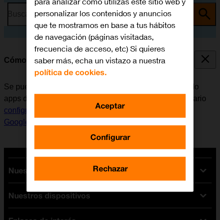
para analizar cómo utilizas este sitio web y
personalizar los contenidos y anuncios
Busca por problema o tema
que te mostramos en base a tus hábitos
de navegación (páginas visitadas,
frecuencia de acceso, etc) Si quieres
saber más, echa un vistazo a nuestra
Cómo instalar apps de Google Play
política de cookies.
Se pueden añadir nuevas funciones al móvil, instalando
apps de Google Play. Antes de instalar apps, es necesario
Aceptar
configurar el móvil para internet
y
activar la cuenta de
Google en el móvil
.
Configurar
Rechazar
Nuestras tarifas
Nuestros dispositivos
Tarifas Orange
Tarifas fibra y móvil