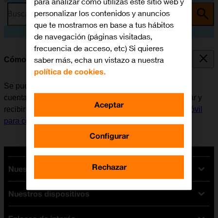
para analizar cómo utilizas este sitio web y
personalizar los contenidos y anuncios
Busca por problema o tema
que te mostramos en base a tus hábitos
de navegación (páginas visitadas,
frecuencia de acceso, etc) Si quieres
saber más, echa un vistazo a nuestra
Cómo escribir y enviar correo electrónico
política de cookies.
Se puede enviar y recibir correo electrónico desde las
cuentas de correo electrónico del móvil. Antes de enviar y
Aceptar
recibir correo electrónico, es necesario
configurar el móvil
para correo electrónico
.
Configurar
Rechazar
Nuestras tarifas
Nuestros dispositivos
Tarifas Orange
Tarifas fibra y móvil