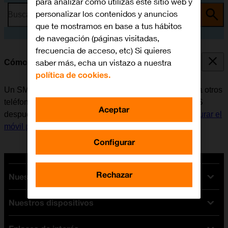
para analizar cómo utilizas este sitio web y
personalizar los contenidos y anuncios
Busca por problema o tema
que te mostramos en base a tus hábitos
de navegación (páginas visitadas,
frecuencia de acceso, etc) Si quieres
saber más, echa un vistazo a nuestra
Cómo escribir y enviar un SMS
política de cookies.
Un SMS es un mensaje de texto que se puede enviar a otros
teléfonos móviles. Si no se puede enviar ni recibir SMS
Aceptar
después de insertar la tarjeta SIM, es necesario
configurar el
móvil para SMS
.
Configurar
Rechazar
Nuestras tarifas
Nuestros dispositivos
Tarifas Orange
Tarifas fibra y móvil