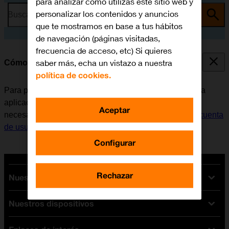
para analizar cómo utilizas este sitio web y
personalizar los contenidos y anuncios
Busca por problema o tema
que te mostramos en base a tus hábitos
de navegación (páginas visitadas,
frecuencia de acceso, etc) Si quieres
saber más, echa un vistazo a nuestra
Cómo instalar Facebook
política de cookies.
Para poder utilizar Facebook, es necesario instalar esta
aplicación en el móvil. Antes de instalar Facebook, es
Aceptar
necesario
configurar el móvil para internet
y
activar la cuenta
de usuario en el móvil
.
Configurar
Rechazar
Nuestras tarifas
Nuestros dispositivos
Tarifas Orange
Tarifas fibra y móvil