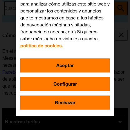
para analizar cómo utilizas este sitio web y
Busca por problema o tema
personalizar los contenidos y anuncios
que te mostramos en base a tus hábitos
de navegación (páginas visitadas,
frecuencia de acceso, etc) Si quieres
Cómo utilizar Facebook Messenger
saber más, echa un vistazo a nuestra
política de cookies.
En el móvil se puede utilizar la aplicación Facebook
Messenger. Antes de utilizar Facebook Messenger, es
Aceptar
necesario
configurar el móvil para internet
e
instalar
Facebook Messenger
. Tener en cuenta que el desarrollador
de aplicaciones va actualizando la app y por eso puede ser
Configurar
que no coincida exactamente con el contenido de esta
instrucción.
Rechazar
Nuestras tarifas