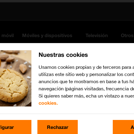
s móvil
Móviles y dispositivos
Televisión
Otros
Nuestras cookies
Usamos cookies propias y de terceros para 
utilizas este sitio web y personalizar los con
anuncios que te mostramos en base a tus há
navegación (páginas visitadas, frecuencia d
Si quieres saber más, echa un vistazo a nue
cookies.
Busca por problema o te
igurar
Rechazar
A