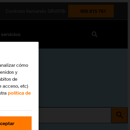
Contrata llamando GRATIS:
900 815 761
 servicios
analizar cómo
tenidos y
bitos de
e acceso, etc)
stra
política de
ma
ceptar