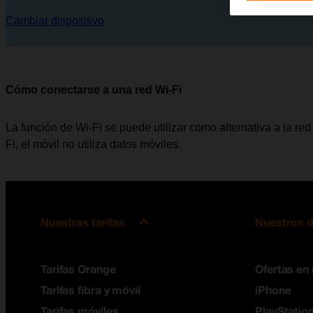
Cambiar dispositivo
Cómo conectarse a una red Wi-Fi
La función de Wi-Fi se puede utilizar como alternativa a la red 
Fi, el móvil no utiliza datos móviles.
Nuestras tarifas
Nuestros d
Tarifas Orange
Ofertas en
Tarifas fibra y móvil
iPhone
Tarifas móviles
PlayStation