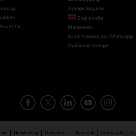
amsung
Orange Seguros
tablets
English site
 Smart TV
Metaverso
Evitar fraudes por WhatsApp
Opiniones Orange
añía
Nuestro blog
Operadores
Mapa web
Correo web
Ca