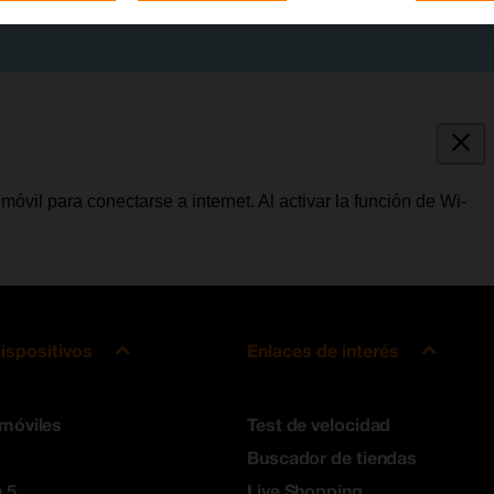
móvil para conectarse a internet. Al activar la función de Wi-
ispositivos
Enlaces de interés
 móviles
Test de velocidad
Buscador de tiendas
 5
Live Shopping