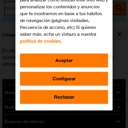
personalizar los contenidos y anuncios
Busca por problema o tema
que te mostramos en base a tus hábitos
de navegación (páginas visitadas,
frecuencia de acceso, etc) Si quieres
saber más, echa un vistazo a nuestra
Cómo ajustar la fecha y la hora
política de cookies.
Es importante que la fecha y la hora del móvil estén
ajustadas correctamente, de lo contrario algunas de las
Aceptar
utilidades del teléfono no funcionarán.
Configurar
Nuestras tarifas
Rechazar
Nuestros dispositivos
Tarifas Orange
Tarifas fibra y móvil
Enlaces de interés
Ofertas en móviles
Tarifas móviles