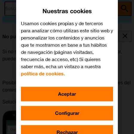
Busca por problema o tema
Nuestras cookies
Usamos cookies propias y de terceros
para analizar cómo utilizas este sitio web y
No puedo escuchar los mensajes del contestador
personalizar los contenidos y anuncios
que te mostramos en base a tus hábitos
de navegación (páginas visitadas,
Si no se pueden escuchar los mensajes del contestador,
frecuencia de acceso, etc) Si quieres
puede haber varias causas posibles al problema.
saber más, echa un vistazo a nuestra
política de cookies.
Posible causa 4 de 4:
Para poder escuchar los mensajes del
contestador, el contestador tiene que estar activado.
Aceptar
Solución:
Cómo activar el contestador
.
Configurar
Rechazar