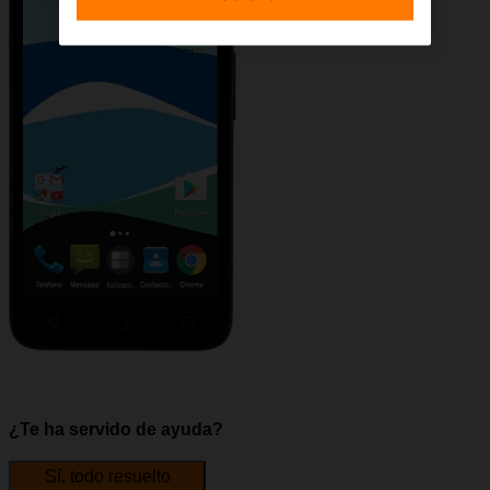
¿Te ha servido de ayuda?
Sí, todo resuelto