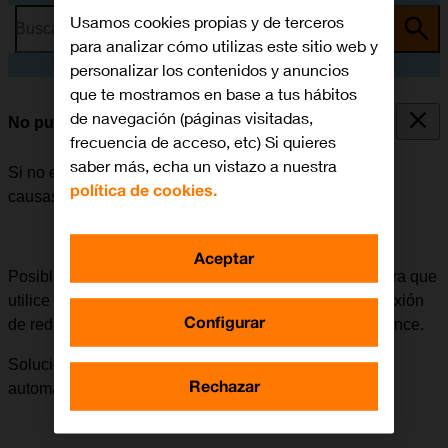
Usamos cookies propias y de terceros
Busca por problema o tema
para analizar cómo utilizas este sitio web y
personalizar los contenidos y anuncios
que te mostramos en base a tus hábitos
de navegación (páginas visitadas,
No puedo realizar llamadas
frecuencia de acceso, etc) Si quieres
saber más, echa un vistazo a nuestra
Si no es posible realizar llamadas, puede haber varias
política de cookies.
causas posibles al problema.
Aceptar
Posible causa 5 de 10:
Si el móvil está configurado para que
utilice un tipo de red determinado, no podrá tener conexión
Configurar
de red si el tipo de red seleccionado está fuera de alcance.
Solución:
Cómo seleccionar el tipo de red de forma
Rechazar
automática.