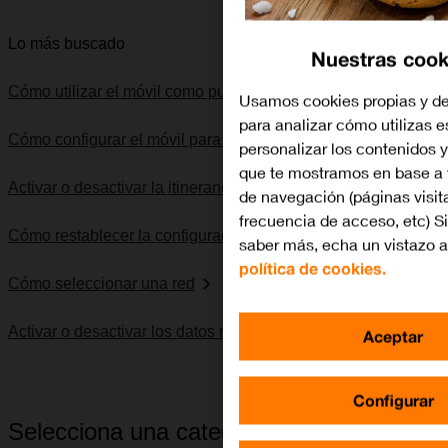
Lo más buscado
Nuestras cook
Cómo utilizar el móvil como punto de acceso Wi-Fi
Usamos cookies propias y de
para analizar cómo utilizas e
Cómo configurar el móvil para internet
personalizar los contenidos 
que te mostramos en base a 
Activar o desactivar la itinerancia de datos
de navegación (páginas visit
frecuencia de acceso, etc) Si
Cómo restablecer la configuración predeterminada
saber más, echa un vistazo a
política de cookies.
Cómo seleccionar una red
Activar o desactivar los datos móviles
Aceptar
Configurar
Selecciona una categoría