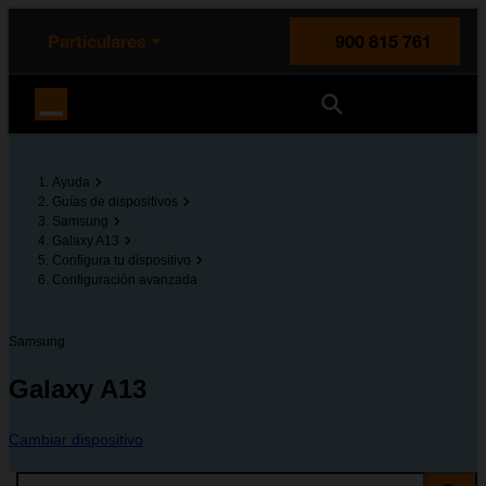
enido principal
e de la página
la cabecera
Particulares
900 815 761
Orange España
Ayuda
Guías de dispositivos
Samsung
Galaxy A13
Configura tu dispositivo
Configuración avanzada
Samsung
Galaxy A13
Cambiar dispositivo