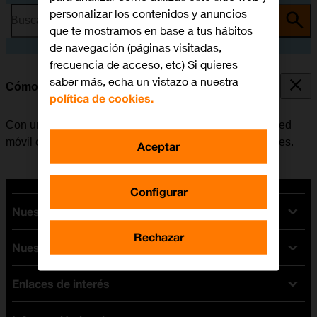
personalizar los contenidos y anuncios
Busca por problema o tema
que te mostramos en base a tus hábitos
de navegación (páginas visitadas,
frecuencia de acceso, etc) Si quieres
saber más, echa un vistazo a nuestra
Cómo colocar la SIM
política de cookies.
Con una tarjeta SIM se pueden utilizar servicios de la red
móvil como, por ejemplo, llamadas, SMS y datos móviles.
Aceptar
Configurar
Nuestras tarifas
Rechazar
Nuestros dispositivos
Tarifas Orange
Tarifas fibra y móvil
Enlaces de interés
Ofertas en móviles
Tarifas móviles
iPhone
Tarifas internet y fibra