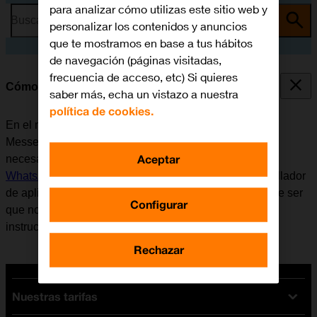
para analizar cómo utilizas este sitio web y
Busca por problema o tema
personalizar los contenidos y anuncios
que te mostramos en base a tus hábitos
de navegación (páginas visitadas,
frecuencia de acceso, etc) Si quieres
Cómo utilizar WhatsApp Messenger
saber más, echa un vistazo a nuestra
política de cookies.
En el móvil se puede utilizar la aplicación WhatsApp
Messenger. Antes de utilizar WhatsApp Messenger, es
Aceptar
necesario
configurar el móvil para internet
e
instalar
WhatsApp Messenger
. Tener en cuenta que el desarrollador
de aplicaciones va actualizando la app y por eso puede ser
Configurar
que no coincida exactamente con el contenido de esta
instrucción.
Rechazar
Nuestras tarifas