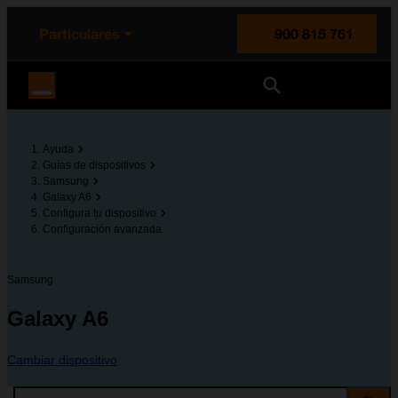
enido principal
e de la página
la cabecera
Particulares
900 815 761
Orange España
Ayuda
Guías de dispositivos
Samsung
Galaxy A6
Configura tu dispositivo
Configuración avanzada
Samsung
Galaxy A6
Cambiar dispositivo