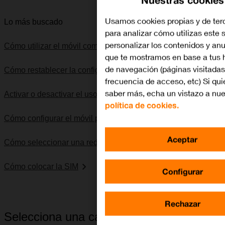
Usamos cookies propias y de ter
Lo más buscado
para analizar cómo utilizas este s
personalizar los contenidos y an
Cómo utilizar el móvil como punto de acceso Wi-Fi
que te mostramos en base a tus 
de navegación (páginas visitadas
Cómo restablecer la configuración predeterminada
frecuencia de acceso, etc) Si qui
saber más, echa un vistazo a nue
Activar o desactivar el uso del código PIN
política de cookies.
Cómo configurar el móvil para internet
Aceptar
Cómo seleccionar una red
Cómo colocar la SIM
Configurar
Rechazar
Selecciona una categoría