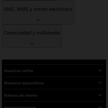
SMS, MMS y correo electrónico
Conectividad y multimedia
Nuestras tarifas
Nuestros dispositivos
Tarifas Orange
Tarifas fibra y móvil
Enlaces de interés
Ofertas en móviles
Tarifas móviles
iPhone
Tarifas internet y fibra
Información legal
Test de velocidad