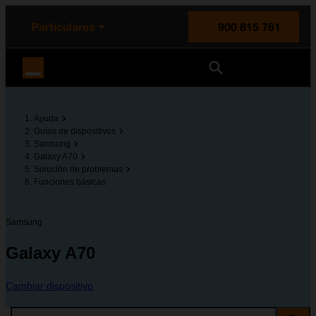
enido principal
e de la página
la cabecera
Particulares
900 815 761
Orange España
Ayuda
Guías de dispositivos
Samsung
Galaxy A70
Solución de problemas
Funciones básicas
Samsung
Galaxy A70
Cambiar dispositivo